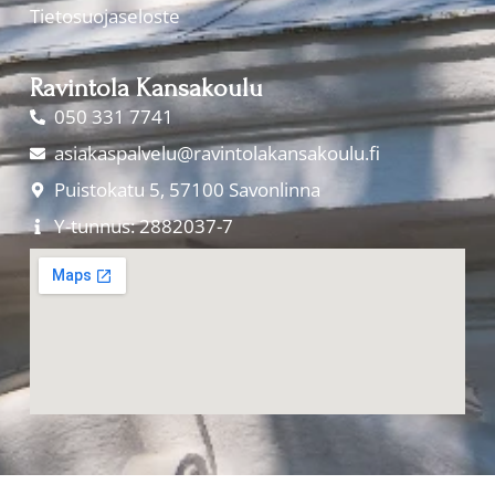
Tietosuojaseloste
Ravintola Kansakoulu
050 331 7741
asiakaspalvelu@ravintolakansakoulu.fi
Puistokatu 5, 57100 Savonlinna
Y-tunnus: 2882037-7